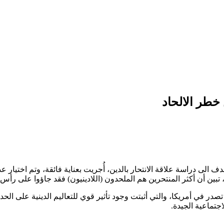
 خطر الالحاد
اسة أجراها باحثون أمريكيون هي الأولى من نوعها عام 2004 وتهدف الى دراسة علاقة الانتحار بالدين، أُجريت
بين أن أكثر المنتحرين هم الملحدون (اللادينيون) فقد جاؤوا على رأس قا
 في أمريكا، والتي أثبتت وجود تأثير قوي للتعاليم الدينية على الحد م
اجتماعية الجيدة.