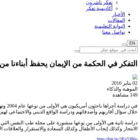
تفكر ناشرون
أكاديمية تفكر
الأخبار
المقالات
البوابة التعليمية
تواصل معنا
EN
التفكر في الحكمة من الإيمان يحفظ أبناءنا من
02 يناير 2016
الموهبة والذكاء
149
مشاهدة
في در
خلال سؤال أقاربهم وأصدقائهم ودراسة الواقع الديني والاجتماعي لهم، ت
دراسة ثانية هي الأولى من نوعها منشورة على مجلة طب النفس التي تصدر
الانتحار وكذلك إنجاب الأطفال وكذلك السعادة والاستقرار والعلاقات ال
http://bit.ly/2Fz5JHu