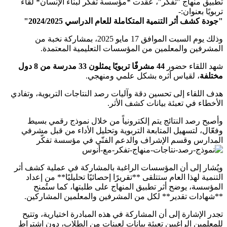
تطبيق منهاج "تفكر"، عقدت *مؤسسة تفكر لبناء الإنسان* لقاءً
تربويًا بعنوان:-
"جودة كشف أثر التنمية المتكاملة للعام الدراسي 2024/2025"
وذلك يوم السبت الموافق 17 مايو 2025، بمشاركة نخبة من
المشرفين والمعلمين من المؤسسات التعليمية المعتمدة.
شهد اللقاء حضور
44 مشرفًا تربويًا يمثلون 33 مدرسة من 8 دول
مختلفة
، لقياس أثره بشكل علمي ومنهجي.
هدف اللقاء إلى تحسين دقة وآليات رصد النتاجات التربوية، وتفادي
الأخطاء في تعبئة بيانات كشف الأثر.
وأصبح رصد النتائج يتم إلكترونياً من خلال نموذج رقمي بسيط
وفعّال، لتسهيل المتابعة التربوية وتحليل الأداء من قبل مشرفي
المدارس وقسم الإشراف والدعم الفنّي في مؤسسة تفكّر
ويُشار إلى أن المؤسسات الراغبة بالمشاركة في عملية كشف أثر
التنمية لهذا العام ستتلقى **تقريرًا إحصائيًا تحليليًا** من إعداد
المؤسسة، يوضح أثر تطبيق المنهاج على طلبتها، كما ستُمنح
**شهادات تقدير** لكل من المشرفين والمعلمين المشاركين.
تجدر الإشارة إلى أن المشاركة في هذه المبادرة اختيارية، وتتيح
للمعلمين الراغبين تعبئة بيانات لعينات من الطلاب، دون اشتراط