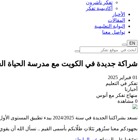
تفكر ناشرون
أكاديمية تفكر
الأخبار
المقالات
البوابة التعليمية
تواصل معنا
EN
شراكة جديدة في الكويت مع مدرسة الحياة العالم
01 فبراير 2025
تفكر في التعليم
أخبارنا
منهاج تفكر مع أنوس
0
مشاهدة
نسعد بشراكتنا الجديدة في سنة 2024/2025 ببدء تطبيق المستوى الأول من منهاج تفكّر مع أنّوس في
بجهودكم معنا ستُزهِر بَتَلاتِ طلّابكم بأسمى القيم .. نسأل الله أن يقوي
تعرّفوا على المنهاج
عبر الرابط
:-