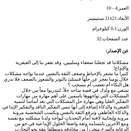
العمر
:
4
-
10
الأبعاد
:
21x21
سنتيميتر
الوزن
:
0.1
كيلوجرام
عدد الصفحات
:
32
عن الإصدار
:
مشكلاتنا قد تجعلنا ضعفاء وسلبيين، وقد تقفز بنا إلى العبقرية
والإبداع!
كثيراً ما نشعر بالإحباط وضعف الثقة بالنفس عندما نواجه مشكلات
خلال يومنا نعجز عن حلّها فنمتلئ بالتوتر والشعور بالضعف فلا ندري
هل البكاء أم نغضب أم ننسحب ؟
تمتعي مع ولدك في قصة سأجد حلاً، لتتدربوا معاً من خلال
المشكلات التي تواجهوها ياسمين على أهم مهارة من مهارات
التفكير العليا وهي مهارة حل المشكلات التي تعد أساساً لتنمية
العبقرية والذكاء إضافة إلى أنها تنمي التفكير الناقد والتفكير الإبداعي
والذكاء العاطفي وترفع الثقة بالنفس وتكسب الشخصية مرونة
مرونة ‏وإيجابية لافتة أمام التحديات ليواجه ولدنا مشكلته مع نفسه
ومع الآخرين بابتسامة وثقة واضعاً الحلول الإبداعية في جو من
الدعابة والمرح متحرراً من مخاوفه ومنطلقاً بثقة نحو التجارب