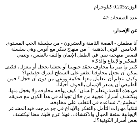
الوزن
:
0.205
كيلوجرام
عدد الصفحات
:
47
عن الإصدار
:
أنا مطمئن - القصة الثامنة والعشرون - من سلسلة الحب المستوى
الخامس "قوتي الذهنية " من منهاج تفكر مع أنوس وهي سلسلة
قصص منهجية تبني في الطفل الإيمان والثقة بالنفس ، وتنمي
التفكير والإبداع والذكاء
كثير ما تمر بنا مخاوف تجمّد حيويتنا أو تجعلنا نخجل أو ننعزل، فكيف
يمكن أن نجعل مخاوفنا تطفو على السطح لندرك حقيقتها؟
وكيف نتعلم أن نتعامل معها بحكمة ووعي من دون أن خجل؟ فمن
الطبيعي أن يشعر الإنسان بالخوف أحياناً..
في هذه القصة، يتعلم "إنسان" كيف يواجه مخاوفه ولا يخجل منها،
ويكتشف أسراراً عجيبة من خلال تجواله في هذا الكون مع صديقه
"مطمئن"، تساعده في التغلب على مخاوفه،
مُنمّياً مهارات التأمل والتفكر والإبداع في جو مزجت فيه المشاعر
الإيجابية بمتعة الخيال والاكتشاف، فهلا عرج قلبك معنا ليكتشف
بعض أسرار الكونية؟!..