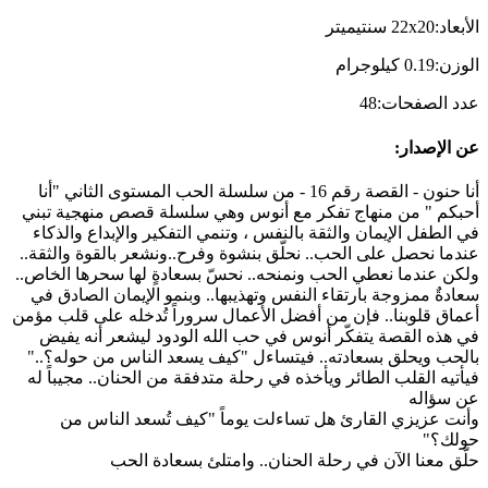
الأبعاد
:
22x20
سنتيميتر
الوزن
:
0.19
كيلوجرام
عدد الصفحات
:
48
عن الإصدار
:
أنا حنون - القصة رقم 16 - من سلسلة الحب المستوى الثاني "أنا
أحبكم " من منهاج تفكر مع أنوس وهي سلسلة قصص منهجية تبني
في الطفل الإيمان والثقة بالنفس ، وتنمي التفكير والإبداع والذكاء
عندما نحصل على الحب.. نحلّق بنشوة وفرح..ونشعر بالقوة والثقة..
ولكن عندما نعطي الحب ونمنحه.. نحسّ بسعادةٍ لها سحرها الخاص..
سعادةٌ ممزوجة بارتقاء النفس وتهذيبها.. وبنمو الإيمان الصادق في
أعماق قلوبنا.. فإن من أفضل الأعمال سروراً تُدخله على قلب مؤمن
في هذه القصة يتفكّر أنوس في حب الله الودود ليشعر أنه يفيض
بالحب ويحلق بسعادته.. فيتساءل "كيف يسعد الناس من حوله؟.."
فيأتيه القلب الطائر ويأخذه في رحلة متدفقة من الحنان.. مجيباً له
عن سؤاله
وأنت عزيزي القارئ هل تساءلت يوماً "كيف تُسعد الناس من
حولك؟"
حلّق معنا الآن في رحلة الحنان.. وامتلئ بسعادة الحب