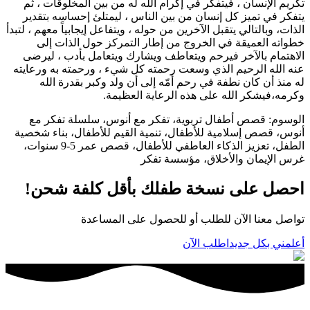
تكريم الإنسان ، فيتفكر في إكرام الله له من بين المخلوقات ، ثم
يتفكر في تميز كل إنسان من بين الناس ، ليمتلئ إحساسه بتقدير
الذات، وبالتالي يتقبل الآخرين من حوله ، ويتفاعل إيجابياً معهم ، لتبدأ
خطواته العميقة في الخروج من إطار التمركز حول الذات إلى
الاهتمام بالآخر فيرحم ويتعاطف ويشارك ويتعامل بأدب ، ليرضى
عنه الله الرحيم الذي وسعت رحمته كل شيء ، ورحمته به ورعايته
له منذ أن كان نطفة في رحم أمّه إلى أن ولد وكبر بقدرة الله
وكرمه،فيشكر الله على هذه الرعاية العظيمة.
الوسوم
:
قصص أطفال تربوية، تفكر مع أنوس، سلسلة تفكر مع
أنوس، قصص إسلامية للأطفال، تنمية القيم للأطفال، بناء شخصية
الطفل، تعزيز الذكاء العاطفي للأطفال، قصص عمر 5-9 سنوات،
غرس الإيمان والأخلاق، مؤسسة تفكر
احصل على نسخة طفلك بأقل كلفة شحن!
تواصل معنا الآن للطلب أو للحصول على المساعدة
أعلمني بكل جديد
اطلب الآن