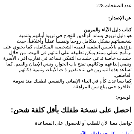
عدد الصفحات
:
278
عن الإصدار
:
كتاب دليل الآباء والمربين
هو دليل تربوي يساند الوالدين للنجاح في تربية أبنائهم وتنمية
شخصياتهم بشكل متكامل روحياً ونفسياً عقلياً وأخلاقياً، حيث
يزوّدهم بالأسس العلمية لتنمية الشخصية المتكاملة، كما يحتوي على
برنامج عملي ممتع يمكن تطبيقه على ابنائهم في البيت، من خلال
جلسات خاصة تدعى جلسات التفكر، تساعد في تقارب افراد الأسرة
وتنمي إبداعهم وذكائهم، تفتح باب الحوار، وتبني الإيمان والقيم، كما
تساعد هذه التمارين في بناء تقدير ذات الأبناء، وتنمية ذكائهم
العاطفي.
كما يساعدك كأم في البناء الإيماني والنفسي لطفلك منذ نعومة
أظافره حتى يبلغ سن المراهقة
الوسوم
:
احصل على نسخة طفلك بأقل كلفة شحن!
تواصل معنا الآن للطلب أو للحصول على المساعدة
أعلمني بكل جديد
اطلب الآن