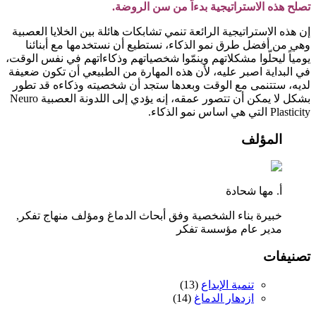
تصلح هذه الاستراتيجية بدءاً من سن الروضة.
إن هذه الاستراتيجية الرائعة تنمي تشابكات هائلة بين الخلايا العصبية
وهي من أفضل طرق نمو الذكاء، نستطيع أن نستخدمها مع أبنائنا
يومياً ليحلّوا مشكلاتهم وينمّوا شخصياتهم وذكاءاتهم في نفس الوقت،
في البداية اصبر عليه، لأن هذه المهارة من الطبيعي أن تكون ضعيفة
لديه، ستتنمى مع الوقت وبعدها ستجد أن شخصيته وذكاءه قد تطور
بشكل لا يمكن أن تتصور عمقه، إنه يؤدي إلى اللدونة العصبية Neuro
Plasticity التي هي اساس نمو الذكاء.
المؤلف
أ. مها شحادة
خبيرة بناء الشخصية وفق أبحاث الدماغ ومؤلف منهاج تفكر,
مدير عام مؤسسة تفكر
تصنيفات
تنمية الإبداع
(
13
)
ازدهار الدماغ
(
14
)