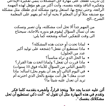
إن تدريب طفلك على مهارة حل المشكلات ينمي تفكيره الإبداعي
وتفكيره الناقد وثقته بنفسه، وأنت أكثر من هو مؤهل لهذه المهمة
الرائعة، وحتى تنجح بها، استغل وجود مشكلة لدى طفلك مثل مشكلة
مع صديقه مثلاً أو أن المعلم لا يحبه أو أنه لم يفهم على المعلمة
الشرح...الخ.
من المهم جداً ألا تحل أنت مشكلته، وأن تصبر وتسكت
بعد أن تسأل السؤال ليقوم هو بدوره بالاجابة، سيحتاج
الى وقت للتفكير، اسأله وشجعه كما يلي:
لماذا تحدث أو حدثت هذه المشكلة؟
ماذا تستطيع أن تفعل؟ (شجعه على توليد أكبر
عدد من الحلول)
ما الحل الذي تراه مناسباً؟
ماذا قررت أن تفعل؟ ولماذا اتخذت هذا القرار؟
(الشق الثاني من السؤال للأبناء فوق 10 سنوات)
في اليوم التالي (أو بعد أن يقوم بحل) اسأله: ماذا
حدث معك؟ هل أنت مقتنع بالحل الذي اخترته أم
تريد أن تعدل عليه شيئاً ما؟
أثن عليه عندما يجد حلاً ويتخذ قراراً، وأشعره بتقدمه كلما فكر
وتقدم في هذه المهارة مثل أن تقول له "أنت ذكي تستطيع أن تحل
مشكلاتك بنفسك".