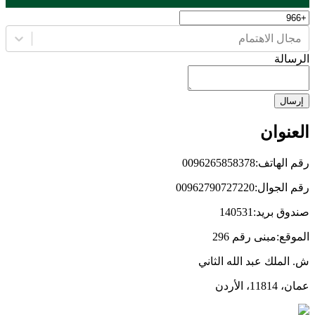
مجال الاهتمام
الرسالة
إرسال
العنوان
رقم الهاتف:
0096265858378
رقم الجوال:
00962790727220
صندوق بريد:
140531
الموقع:
مبنى رقم
296
ش. الملك عبد الله الثاني
عمان،
11814
، الأردن