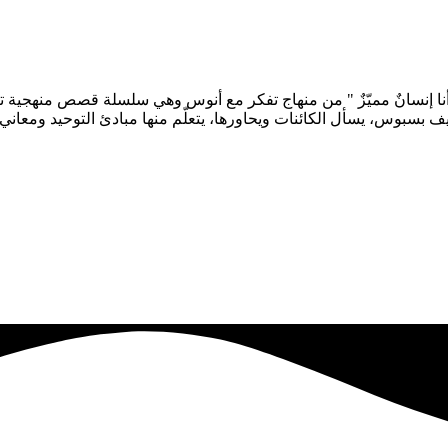
ا إنسانٌ مميّزٌ " من منهاج تفكر مع أنوس وهي سلسلة قصص منهجية تبني 
س، يسأل الكائنات ويحاورها، يتعلّم منها مبادئ التوحيد ومعاني سورة ال