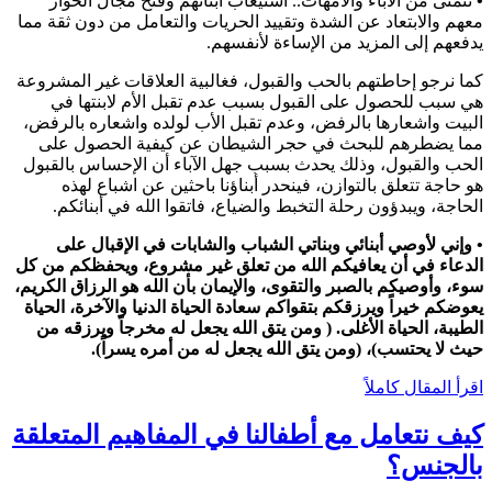
•
نتمنى من الآباء والأمهات.. استيعاب أبنائهم وفتح مجال الحوار
معهم والابتعاد عن الشدة وتقييد الحريات والتعامل من دون ثقة مما
يدفعهم إلى المزيد من الإساءة لأنفسهم.
كما نرجو إحاطتهم بالحب والقبول، فغالبية العلاقات غير المشروعة
هي سبب للحصول على القبول بسبب عدم تقبل الأم لابنتها في
البيت واشعارها بالرفض، وعدم تقبل الأب لولده واشعاره بالرفض،
مما يضطرهم للبحث في حجر الشيطان عن كيفية الحصول على
الحب والقبول، وذلك يحدث بسبب جهل الآباء أن الإحساس بالقبول
هو حاجة تتعلق بالتوازن، فينحدر أبناؤنا باحثين عن اشباع لهذه
الحاجة، ويبدؤون رحلة التخبط والضياع، فاتقوا الله في أبنائكم.
•
وإني لأوصي أبنائي وبناتي الشباب والشابات في الإقبال على
الدعاء في أن يعافيكم الله من تعلق غير مشروع، ويحفظكم من كل
سوء، وأوصيكم بالصبر والتقوى، والإيمان بأن الله هو الرزاق الكريم،
يعوضكم خيراً ويرزقكم بتقواكم سعادة الحياة الدنيا والآخرة، الحياة
الطيبة، الحياة الأغلى. ( ومن يتق الله يجعل له مخرجاً ويرزقه من
حيث لا يحتسب)، (ومن يتق الله يجعل له من أمره يسراً).
اقرأ المقال كاملاً
كيف نتعامل مع أطفالنا في المفاهيم المتعلقة
بالجنس؟