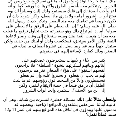
منك كلمة جارحة لولدك، وتقول له ما في نفسك وأنت حريص كل
الحرص أن تتكلم معه بأحسن الطرق وأكثرها أدباً ورفقاً كما لو أنه
أعز وأحب أصدقائك إلى قلبك سيستمع ولدك إليك وسيلجأ لك يوم
تفتح أبواب الشرور أمامه ولا يدري ماذا يفعل، ولكن شرطُ ذلك أن
تكون حريصاً في تعاملك معه منذ الصغر. وتذكر حديث رسول الله
صلى الله عليه وسلم: " إن الله يعطي على الرفق ما لا يعطي على
سواه". أما إذا لم تراعِ ذلك وهو صغير ثم جئت تحاول ترقيع ما فعلت
معه بعد أن هدمت الثقة بينك وبينه، ستحتاج إلى وقت وصبر لإعادة
الثقة، ولكن الأمر يستحق، فستكسب ولدك أو ابنتك من جديد، ولكن
ستبذل جهداً مضاعفاً ربما يصل إلى عشرة أضعاف ما نبذله في
الصغر، وذلك كفارة الإساءة إليهم في صغرهم.
كثير من الآباء والأمهات يستعرضون عضلاتهم على
أبنائهم وبناتهم لسكرتهم بنشوة "السلطة" فلا يراجعون
أنفسهم استقواء على هؤلاء الصغار، فتراهم يرسمون
لهم ما يجب أن يفعلوه أو يسيروا عليه وإن لم يفعلوا
فسيمطرون وابلاً من السخط فوق رؤوسهم، ثم ما يلبث
الطفل أن يراهق فيبدأ في خطة الانتقام ليتمرد ولكن
إلى أين مع الأسف؟.. سيتمرد والجاً أبواب الشرور.
ولنعطي مثالاً على ذلك:
مشكلة خطيرة انتشرت بين شبابنا، وهي أن
غالبية أبنائنا المراهقين يشاهدون المواقع الإباحية، وبعضهم قد
يدمنون عليها ويبدؤون في تناقل هذه المواقع بينهم في عمر 11 و12
سنة،
فماذا نفعل؟