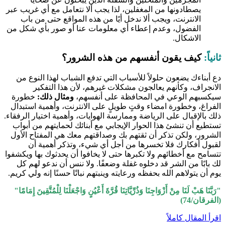
يصطادونها من المغفلين، لذا يجب ألا نتعامل مع أي غريب عبر
الانترنت، ويجب ألا ندخل أيًا من هذه المواقع حتى من باب
الفضول، وعدم إعطاء أي معلومات عنا أو صور بأي شكل من
الاشكال.
ثانياً:
كيف يقون أنفسهم من هذه الشرور؟
دع أبناءك يضعون حلولاً للأسباب التي تدفع الشباب لهذا النوع من
الانجراف، وكأنهم يعالجون مشكلات غيرهم، لأن هذا التفكير
سيكسبهم الوعي في المحافظة على أنفسهم،
ومثال ذلك:
خطورة
الفراغ، وخطورة امضاء وقتٍ طويلٍ على الانترنت، وأهمية استبدال
ذلك بالإقبال على الرياضة وممارسة الهوايات، وأهمية اختيار الرفقاء.
تستطيع أن تنشئ هذا الحوار الإيجابي مع أبنائك لحمايتهم من أبواب
الشرور، ولكن تذكر أن ثقتهم بك وصداقتهم معك هي المفتاح الأول
لقبول أفكارك فلا تخسرها من أجل أي شيء، وتذكر أهمية أن
تتسامح مع أخطائهم ولا تكبرها حتى لا يخافوا أن يحدثوك بها ويكشفوا
لك بابًا من الشر قد دخلوه غفلة وضعفًا. ولا ننس أن ندعو لهم كل
يوم أن يتولاهم الله بحفظه ورعايته وينبتهم نباتًا حسنًا إنه ولي كريم.
"رَبَّنَا هَبْ لَنَا مِنْ أَزْوَاجِنَا وَذُرِّيَّاتِنَا قُرَّةَ أَعْيُنٍ وَاجْعَلْنَا لِلْمُتَّقِينَ إِمَامًا"
(الفرقان/74)
اقرأ المقال كاملاً