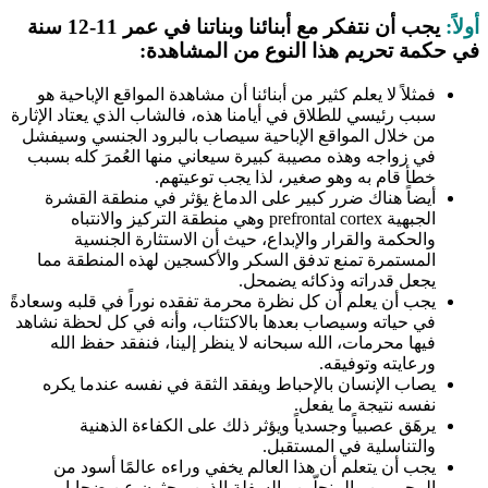
أولاً:
يجب أن نتفكر مع أبنائنا وبناتنا في عمر 11-12 سنة
في حكمة تحريم هذا النوع من المشاهدة:
فمثلاً لا يعلم كثير من أبنائنا أن مشاهدة المواقع الإباحية هو
سبب رئيسي للطلاق في أيامنا هذه، فالشاب الذي يعتاد الإثارة
من خلال المواقع الإباحية سيصاب بالبرود الجنسي وسيفشل
في زواجه وهذه مصيبة كبيرة سيعاني منها العُمرَ كله بسبب
خطأ قام به وهو صغير، لذا يجب توعيتهم.
أيضاً هناك ضرر كبير على الدماغ يؤثر في منطقة القشرة
الجبهية prefrontal cortex وهي منطقة التركيز والانتباه
والحكمة والقرار والإبداع، حيث أن الاستثارة الجنسية
المستمرة تمنع تدفق السكر والأكسجين لهذه المنطقة مما
يجعل قدراته وذكائه يضمحل.
يجب أن يعلم أن كل نظرة محرمة تفقده نوراً في قلبه وسعادةً
في حياته وسيصاب بعدها بالاكتئاب، وأنه في كل لحظة نشاهد
فيها محرمات، الله سبحانه لا ينظر إلينا، فنفقد حفظ الله
ورعايته وتوفيقه.
يصاب الإنسان بالإحباط ويفقد الثقة في نفسه عندما يكره
نفسه نتيجة ما يفعل.
يرهَق عصبياً وجسدياً ويؤثر ذلك على الكفاءة الذهنية
والتناسلية في المستقبل.
يجب أن يتعلم أن هذا العالم يخفي وراءه عالمًا أسود من
المجرمين والمنحلّين والسفلة الذين يبحثون عن ضحايا