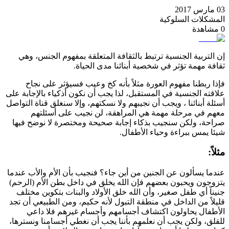
03 مارس 2017
المشكلات السلوكية
0
مشاهدة
إن التربية الجنسية ترتبط بالثقافة المتعلقة بمفهوم الجنس، وهي
ثقافة مهمة تؤثر في شخصية أبنائنا مدى الحياة.
فإذا ربطنا مفهوم العورة مثلاً بأنه كخ وعيب فسيؤثر على نجاح
علاقته الجنسية في المستقبل، لذا يجب أن نكون أذكياء بالإجابة على
أسئلة أبنائنا ، ويجب أن نجيبهم ولا نسكتهم، وإلا سنغلق قناة التواصل
معهم في مرحلة مهمة هي المراهقة، لن نجيب على أسئلتهم
صراحة، ولكن سنجيب بذكاء إجابة صحيحة ومختصرة لا نوضح فيها
شيئا يمس ببراءة وحياء الأطفال.
مثلاً:
عندما يسألون عن الجنين من أين جاء؟ فنجيب بأن الأم والأب عندما
يتزوجون ويحبون بعضهم فإن الله يخلق في داخل بطن الأم (الرحم)
جنيناً أي طفل صغير، وأن الله خلق الأولاد والبنات بتكوين مختلف
قليلاً من الداخل في منطقة التبول لأنه حكيم، ومن الطبيعي أن تجد
الأطفال يحاولون اكتشاف أجسامهم وأجسام غيرهم فلا داعي
للقلق، ولكن يجب أن نعلمهم بأننا يجب أن نغطي أجسامنا ونسترها،