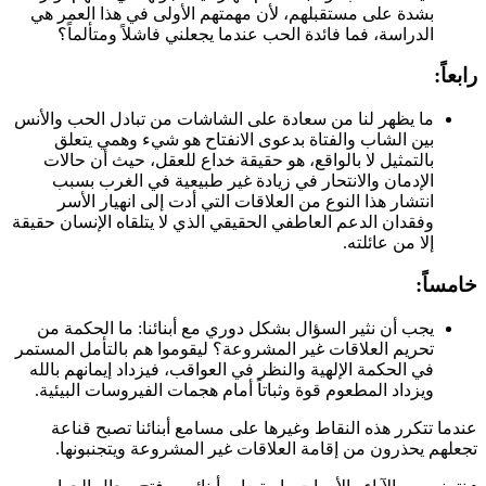
بشدة على مستقبلهم، لأن مهمتهم الأولى في هذا العمر هي
الدراسة، فما فائدة الحب عندما يجعلني فاشلاً ومتألماً؟
رابعاً:
ما يظهر لنا من سعادة على الشاشات من تبادل الحب والأنس
بين الشاب والفتاة بدعوى الانفتاح هو شيء وهمي يتعلق
بالتمثيل لا بالواقع، هو حقيقة خداع للعقل، حيث أن حالات
الإدمان والانتحار في زيادة غير طبيعية في الغرب بسبب
انتشار هذا النوع من العلاقات التي أدت إلى انهيار الأسر
وفقدان الدعم العاطفي الحقيقي الذي لا يتلقاه الإنسان حقيقة
إلا من عائلته.
خامساً:
يجب أن نثير السؤال بشكل دوري مع أبنائنا: ما الحكمة من
تحريم العلاقات غير المشروعة؟ ليقوموا هم بالتأمل المستمر
في الحكمة الإلهية والنظر في العواقب، فيزداد إيمانهم بالله
ويزداد المطعوم قوة وثباتاً أمام هجمات الفيروسات البيئية.
عندما تتكرر هذه النقاط وغيرها على مسامع أبنائنا تصبح قناعة
تجعلهم يحذرون من إقامة العلاقات غير المشروعة ويتجنبونها.