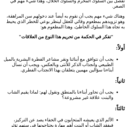
تفصل بين السلوك المحرم والسلوك الحلال، وهذا شيء مهم في
الصغر.
وهناك شيء مهم يجب أن نقوم به أيضاً عند دخولهم سن المراهقة،
وهو تزويدهم بمطعوم وقائي للعقل لينظر بوعي للخطر الذي يحيط
به تجاه هذا السلوك الخاطئ، وهذا المطعوم هو:
"تفكر في الحكمة من تحريم هذا النوع من العلاقات"
أولاً:
يجب أن نتوافق مع أبنائنا ونقر مشاعر الفطرة البشرية بالميل
الطبيعي وانجذاب الذكر للأنثى وبالعكس، ويجب أن نسأل
أبناءنا سؤالين مهمين يتعلقان بهذا الانجذاب الفطري.
ثانياً:
يجب أن نحاور أبناءنا بالمنطق ونقول لهم: لماذا يقيم الشاب
والبنت علاقة غير مشروعة؟
ثالثاً:
الألم الذي يعيشه المتحابون في الخفاء يصد عن التركيز،
فيفقد الشاب أو البنت أهم مهارة يحتاجونها في سنهم تؤثر