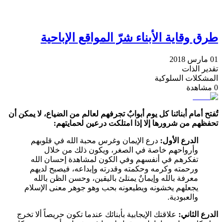
طرق وقاية الأبناء شرّ المواقع الإباحية
01 مارس 2018
تقدير الذات
المشكلات السلوكية
0
مشاهدة
تُفتح أمام أبنائنا كل يوم أبوابٌ تجرفهم لعالم من الضياع، لا يمكن أن
تحفظهم من شرورها إلا إذا امتلكت درعين لحمايتهم:
الدرع الأول:
درع الإيمان وغرس محبة الله في قلوبهم
وأرواحهم خاصة في الصغر، ويكون ذلك من خلال
تفكرهم في أنفسهم وفي الكون لمشاهدة إحسان الله
ورحمته وكرمه وحكمته وقدرته وإبداعه، فيصبح لديهم
معرفة بالله وإيمانٌ يمتلئ باليقين، وحسن الظن بالله
يجعلهم يخشونه ويطيعونه بحب وهو جوهر معنى الإسلام
والعبودية.
الدرع الثاني:
علاقتك الإيجابية بأبنائك عندما تكون حريصاً ألا تخرج