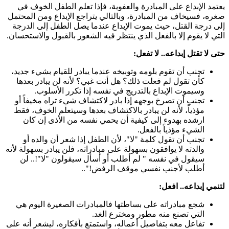
يعتمد الإبداع على المبادرة والعفوية، فإذا تعلم الطفل الخوف في
صغره، فسيخاف من المبادرة، وبالتالي يتراجع الإبداع ومن المحتمل
إلى درجة القتل، حيث يموت الإبداع عندما يصل الطفل إلى الدرجة
التي لا يقوم إلا بالفعل الذي ينتظر فيه الشعور بالقبول والاستحسان.
حتى لا تقتل إبداعه.. لا تفعل:
تجنب أن تقوم بلومه وتوبيخه عندما يبادر للقيام بشيء جديد،
كأن تقول لم فعلت ذلك؟ هل أنت غبي؟ لأنه لن يبادر بعدها
وسيموت الإبداع بالتدريج في نفسه إذا تكرر الأسلوب.
تجنب أن تصرخ بوجهه إذا بادر لاكتشاف شيء تراه مخيفاً أو
مؤذياً، لأنه لن يبادر بالاكتشاف بعدها وسيتعلم الخوف، فقط
ارشده بهدوء إلى كيفية أن يحمي نفسه من الأذى إن كان
الشيء مؤذياً بالفعل.
تجنب أن تقول كلمة "لا"، لأن الطفل إذا شعر أن والده أو
والدته لا يوافقون بسهولة على مبادراته، فلن يبادر بسهولة لأنه
سيقول في نفسه " لم أطلب أو أسأل سيقولون "لا"!.. لن
أطلب لأجنب نفسي موقف الرفض!"..
لتنمي إبداعه.. افعل:
شجع مبادراته على بساطتها فالمبادرات الصغيرة اليوم هي
التي تصنع منه مطور ومخترع الغد.
تفاعل معه بتفاصيل أعماله، واستمتع بأفكاره، ليشعر أنه على