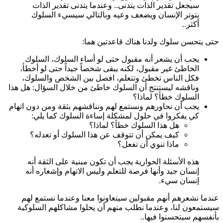
سيجعل تقدير الذات يتدنى.. وعندما يتدنى تقدير الذات
يتوتر الإنسان ويضعف وعيه وبالتالي سيسيء السلوك
أكثر..
حتى يتحسن سلوك ولدنا هناك قاعدتين هما:
يجب أن يشعر أنه مقبول حتى لو أساء السلوك، السلوك
الخاطئ غير مقبول، لكنه يبقى شخصاً جيداً حتى لو أخطأ،
فكل الناس تخطئ وتتعلم، افصل بين الشخص والسلوك،
وناقشه ليستنتج أن السلوك خاطئ من خلال السؤال: هل هذا
السلوك خطأ؟ لماذا؟
يجب أن نحاورهم ونستمع لهم ونناقشهم بثقة ومن دون اتهام
كي يفكروا في حلول لمشكلة إساءة السلوك كما يلي:
هل هذا السلوك خطأ؟ لماذا؟
كيف يمكن أن تتوقف عن هذا السلوك أو تعدله؟
ماذا تنوي أن تفعل؟
هذه الأسئلة الحوارية يجب أن تكون مبنية على الثقة أنه
إنسان جيد وأنها فرصة للتعلم وليس الاتهام وإشعاره أنه
إنسان سيء.
عندما نشعرهم أنهم مقبولين سيتعاونوا معنا وعندما نستمع لهم
سيستمعون لنا، وعندما نطلب منهم أن يحلوا مشاكلهم السلوكية
بأنفسهم سيتحسنوا فيها..