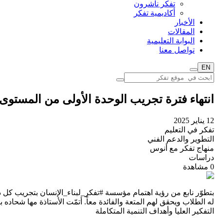
تفكر ناشرون
أكاديمية تفكر
الأخبار
المقالات
البوابة التعليمية
تواصل معنا
EN
انتهاء فترة تجريب الوحدة الأولى من المستوى ا
12 يناير 2025
تفكر في التعليم
التطوير والدعم الفني
منهاج تفكر مع أنوس
دراسات
0
مشاهدة
بتطوّر نابع من رؤية اهتمام مؤسسة #تفكر_لبناء_الإنسان بتجريب ك
له الطلاب ويحقق لهم المتعة والفائدة معاً. أتمّت الأستاذة مها شحا
التفكير العليا وأهداف التنمية المتكاملة