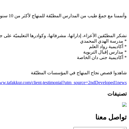
وأتممنا مع جمعٌ طيب من المدارس المطبّقة للمنهاج لأكثر من 10 سنوات والحمدلله، التطبيق التجريبي للفصل الأول لهذا الإصدار من المستوى
نشكر المطبّقين الأعزاء، إداراتها، مشرفاتها، وكوادرها التعليميّة عل
* مدرسة الهدي المحمدي
* أكاديمية رواد العلم
* مدارس إقبال التربوية
* أكاديمية جنى دان الخاصة
شاهدوا قصص نجاح المنهاج في المؤسسات المطبّقة
www.tafakkur.com/client-testimonial?utm_source=2ndDeveloped1news
تصنيفات
تواصل معنا