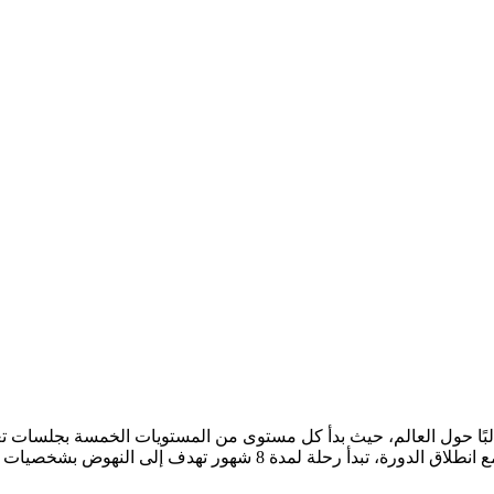
 يناير 2025، انطلقت دورة تفكر - الفوج التاسع بمشاركة 270 طالبًا حول العالم، حيث بدأ كل مستوى م
وأخذوا صورة جماعية لطيفة للذكرى، لتكون بداية رائعة لمسيرتهم. ومع ان