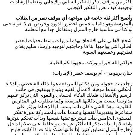
بأكثر من موقف يذكر التفكير السلبي والإيجابي ويعطينا إرشادات
توجيهية كيف نعزز التفكير الإيجابي
وأصبح أكثر ثقه خاصة في مواجهة أي موقف تنمر من الطلاب
بالمدرسة
وهو دائما متحمس لحضور الدورة وحريص أن لا تفوته حتى
لو كنا في مناسبة خارج المنزل ومتفاعل جدا مع المعلمة
أشجع الأهالي على الالتحاق بهذه الدورات وسط تحديات العصر
الحالي التي يواجهها أبناءنا وحاجتهم لتوجيه وإرشاد سليم يغذي
فطرتهم وعقيدتهم السوية
جزاكم الله خيرا وبوركت مجهوداتكم الطيبة
حنان برهومي - أم يوسف خضر (الإمارات)
رجاء بنت خجولة ومن ذكائتها المرتفعة هو الذكاء الشخصي والذكاء
المكاني عندها موهبة الأعمال الفنيه وبتبدع وببتفوق في جانب
الرسم والأشغال، فلذلك الذكاء الحسابي واللغوي التي تركز عليهم
مدارسنا ليست من ذكائتها المرتفعه وكما مطلوب في المدارس
التقليدية! وهذا الشيء كان دائما يسبب لها الإحباط ويؤثر على
مشاعرها وتقديرها لنفسها وعندما بدأت بالمشاركة بدورة تفكر
المستوى الخامس بدأت تسترجع ثقتها بنفسها وبدأت تتحكم بتوترها
وانفعالاتها. بدأت تذكر الله أكثر عن حب وتحافظ على صلاتها داخل
وخارج المنزل تتضايق كثيرا إذا فاتتها صلاة بالذات إذا كانت خارج