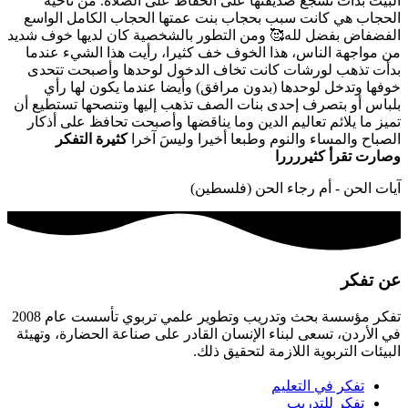
البيت بدأت تشجع صديقتها على الحفاظ على الصلاة. من ناحية
الحجاب هي كانت سبب بحجاب بنت عمتها الحجاب الكامل الواسع
الفضفاض بفضل لله🥰 ومن التطور بالشخصية كان لديها خوف شديد
من مواجهة الناس، هذا الخوف خف كثيرا، رأيت هذا الشيء عندما
بدأت تذهب لورشات كانت تخاف الدخول لوحدها وأصبحت تتحدى
خوفها وتدخل لوحدها (بدون مرافق) وأيضا عندما يكون لها رأي
بلباس أو بتصرف إحدى بنات الصف تذهب إليها وتنصحها تستطيع أن
تميز ما يلائم تعاليم الدين وما يناقضها وأصبحت تحافظ على أذكار
الصباح والمساء والنوم وطبعا أخيرا وليسَ آخرا
كثيرة التفكر
وصارت تقرأ كثيررررا
آيات الحن - أم رجاء الحن (فلسطين)
عن تفكر
تفكر مؤسسة بحث وتدريب وتطوير علمي تربوي تأسست عام 2008
في الأردن، تسعى لبناء الإنسان القادر على صناعة الحضارة، وتهيئة
البيئات التربوية اللازمة لتحقيق ذلك.
تفكر في التعليم
تفكر للتدريب