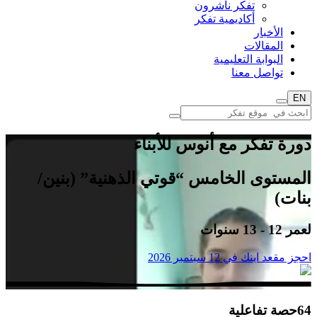
تفكر ناشرون
أكاديمية تفكر
الأخبار
المقالات
البوابة التعليمية
تواصل معنا
EN
دورة تفكر مع أنوس للأبناء
المستوى الخامس “قوتي الذهنية” (بنين/
بنات)
لعمر
12 - 13
سنوات
احجز مقعد ابنك في
12 سبتمبر 2026
64
حصة تفاعلية