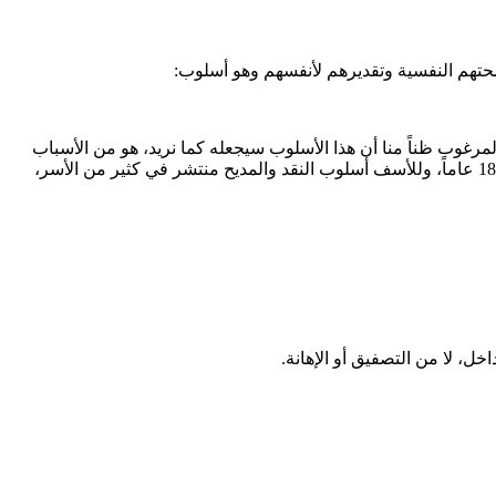
 صحتهم النفسية وتقديرهم لأنفسهم وهو أسلوب:
المرغوب ظناً منا أن هذا الأسلوب سيجعله كما نريد، هو من الأسباب
التي تجعل أبناءنا يفقدون توازنهم وصحتهم النفسية بحسب ما تشير الدراسات، بل قد يؤدي إلى اضطراب الشخصية والذي لا يظهر إلا بعد سن 18 عاماً، وللأسف أسلوب النقد والمديح منتشر في كثير من الأسر،
خل، لا من التصفيق أو الإهانة.