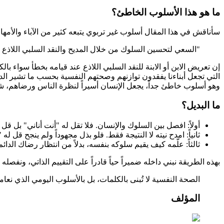
ما هو هذا الأسلوب الخاطئ؟
سأناقش في هذا المقال أسلوب غير تربوي يتبعه كثير من الآباء والأمها
"السعي لتحسين السلوك من خلال المديح والنقد السلبي اللاذع 
إن تعريض الابن أو الابنة للنقد السلبي اللاذع عند قيامه بخطأ سواء ب
وهو أسلوب خاطئ جداً، يجعل الإنسان أسيراً لنظرة الناس ورضاهم، شد
ما البديل؟
أولاً: افصل بين السلوك والإنسان. فلا تقل له "أنت أناني" بل قل 
ثانياً: امدح نيته لا النتيجة فقط. فلو بذل مجهوداً ولم ينجح قل ل
ثالثاً: علّمه كيف يقيم سلوكه بنفسه، بدلاً من انتظار رضاك الدائم
بهذه الطريقة نبني داخله ضميراً حياً قادراً على التقييم الذاتي، ونفصل
الصحة النفسية لا تُبنى بالكلمات، بل بالأسلوب اليومي الذي نعامل 
المؤلف