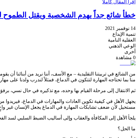
اقرأ المقال كاملاً
خطأ شائع جداً يهدم الشخصية ويقتل الطموح ل
14 نوفمبر 2021
تنمية الإبداع
العقلية النامية
الوعي الذهني
أخرى
0
مشاهدة
من الشائع في تربيتنا التقليدية – مع الأسف، أننا نريد من أبنائنا أن ي
منا بما تحتاجه المهارة لتتكون في الدماغ، فمثلاً لندرب ولدنا على م
ثم الانتقال إلى مرحلة القيام بها وحده، مع تذكيره في حال نسي، برفق
يجهل الأهل في كيفية تكوين العادات والمهارات في الدماغ، فيريدوا من
مستحيل لأن ضعف تشابكات المهارة في الدماغ يجعل الإنسان غير واعٍ با
يلجأ الأهل إلى المكافأة والعقاب وإلى أساليب الضبط السلبي لسد الفجو
ما الحل؟