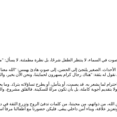
ع صوت في السماء، لا ينتظر الطفل شرحًا، بل نظرة مطمئنة. لا يسأل: "م
داث. الصغير يلتجئ إلى الحضن، إلى صوتٍ هادئ يهمس: "الله معنا"، إلى 
 نقول له بثقة: "هناك رجال كرام يسهرون لحمايتنا، ونحن الآن بخير، وا
ام لما يشعر به. قد يصمت، أو يتأمل، أو يطرح تساؤلاته بتردّد. وما يحتاج
ا بتقديم أجوبة كاملة، بل بأن تكون مرآةً للسكينة. فالقلق مشروع، و
 الله، من ذواتهم، من محبتنا، من كلمات تدفئ الروح وتزرع الثقة في داخ
 علاقة، وبناء أمن داخلي يبقى. فليكن حضورنا مع أطفالنا مرفأ استقرار