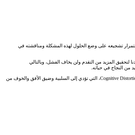
استمرار تشجيعه على وضع الحلول لهذه المشكلة ومناقشته في
دنا لتحقيق المزيد من التقدم ولن يخاف الفشل، وبالتالي
إن منح التقدير فقط عندما يحقق ولدنا النتيجة النهائية يكسب الولد عقلية الأبيض والأسود Black or white - وهي من أخطاء التفكير الدارجة Cognitive Distortions، التي تؤدي إلى السلبية وضيق الأفق والخوف من