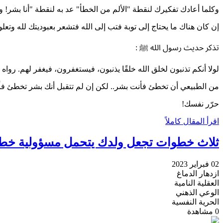
وكلما أعادك تفكيرك لنقطة "الألم من الخطأ" عد به لنقطة "أنا بشر! 
إن كان هناك ما يحتاج إلى توبة فتب إلى الله فتشعر بعبوديتك لله وتعل
تذكر حديث رسول الله ﷺ :
لولا أنكم تذنبون لخلق الله خلقًا يذنبون، فيستغفرون، فيغفر لهم. رواه
من الطبيعي أن تخطئ فأنت بشر.. لكن إن لم تتقبل أنك بشر تخطئ فأ
حرّر نفسك!
اقرأ المقال كاملاً
ثلاث خطوات تجعل ولدك يتحمل مسؤولية خط
02 فبراير 2023
ازدهار الدماغ
العقلية النامية
الوعي الذهني
الحرية النفسية
0
مشاهدة