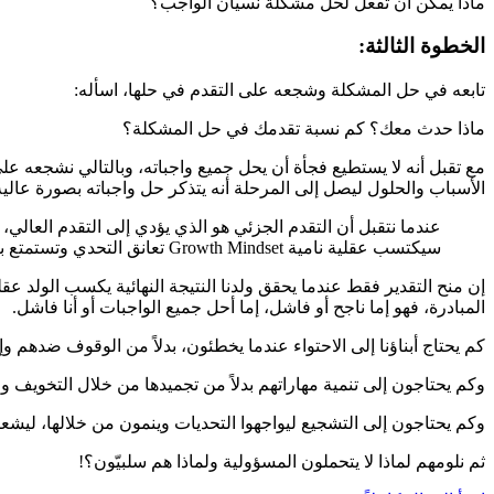
ماذا يمكن أن تفعل لحل مشكلة نسيان الواجب؟
الخطوة الثالثة:
تابعه في حل المشكلة وشجعه على التقدم في حلها، اسأله:
ماذا حدث معك؟ كم نسبة تقدمك في حل المشكلة؟
مع تقبل أنه لا يستطيع فجأة أن يحل جميع واجباته، وبالتالي نشجعه 
الأسباب والحلول ليصل إلى المرحلة أنه يتذكر حل واجباته بصورة عالية
عندما نتقبل أن التقدم الجزئي هو الذي يؤدي إلى التقدم العالي،
سيكتسب عقلية نامية Growth Mindset تعانق التحدي وتستمتع بتحقيق أجزاء صغيرة يومية من النجاح، تشجعه على تحقيق المزيد والمزيد من النجاح في حياته.
المبادرة، فهو إما ناجح أو فاشل، إما أحل جميع الواجبات أو أنا فاشل.
كم يحتاج أبناؤنا إلى الاحتواء عندما يخطئون، بدلاً من الوقوف ضده
وكم يحتاجون إلى تنمية مهاراتهم بدلاً من تجميدها من خلال التخويف وا
وكم يحتاجون إلى التشجيع ليواجهوا التحديات وينمون من خلالها، ليشعر
ثم نلومهم لماذا لا يتحملون المسؤولية ولماذا هم سلبيّون؟!