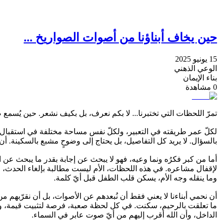
حين يخاف أبناؤنا من أصوات الصواريخ ...
15 يونيو 2025
الوعي الذهني
بناء الإيمان
0
مشاهدة
تمرّ اللحظات التي تختبرنا... لا بكم نعرف، بل بكيف نشعر. حين يُسم
لكلّ عمر طريقته في التعبير، ولكلّ نفس مساحة مختلفة في استقبال الأح
بالسؤال. لا يريد كل التفاصيل، بل يحتاج إلى وضوحٍ مشبع بالسكينة. أن
أما من كبر فكرُه ونما وعيه، فهو لا يبحث عن إجابة بقدر ما يبحث عن احتر
لإقفال مشاعره. في هذه اللحظات، الأم ليست مطالبة بإلغاء الحدث، ول
وما ينقله وجه الأم، يسكن قلب الطفل قبل أيّ كلمة.
أن نحمي أبناءنا لا يعني فقط أن نُبعدهم عن الأصوات، بل أن نقرّبهم من
ما تعلقت بالرحيم، سكنت. في كل لحظة صعبة، فرصة لتثبيت قيمة، وتعزيز
الداخل، وأن الله أقرب إليهم من أيّ صوت عابر في السماء.