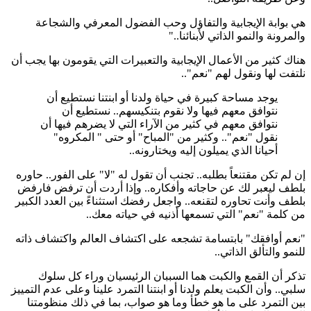
هي بوابة الإيجابية والتفاؤل وحب الفضول المعرفي والشجاعة
والمرونة والنمو الذاتي لأبنائنا.."
هناك كثير من الأعمال الإيجابية والتعبيرات التي يقومون بها يجب أن
نلتفت لها ونقول لهم "نعم"..
يوجد مساحة كبيرة في حياة ولدنا أو ابنتنا نستطيع أن
نتوافق معهم فيها ولا نقوم بتنكيسهم.. نستطيع أن
نتوافق معهم في كثير من الآراء التي لا يضرهم فيها أن
نقول "نعم".. وكثير من "المباح" أو حتى " المكروه"
أحيانا الذي يميلون إليه ويختارونه..
إن لم تكن مقتنعاً بطلبه.. تجنب أن تقول له "لا" على الفور.. حاوره
بلطف ليعبر لك عن حاجاته وأفكاره.. وإذا أردت أن ترفض فارفض
بلطف وأنت تحاوره لتقنعه.. واجعل رفضك استثناءً بين العدد الكبير
من كلمة "نعم" التي تسمعها أذنيه في حياته معك..
"نعم أوافقك" بابتسامة تشجعه على اكتشاف العالم واكتشاف ذاته
للنمو والتألق الذاتي..
تذكر أن القمع والكبت هما السببان الرئيسيان وراء كل سلوك
سلبي.. وأن الكبت يعلم ولدنا أو ابنتنا التمرد علينا وعلى عدم التمييز
بين التمرد على ما هو خطأ وما هو صواب، بما في ذلك منظومتنا