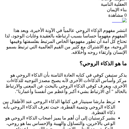
العقلية النامية
بناء الإيمان
0
مشاهدة
انتشر مفهوم الذكاء الروحي عالمياً في الآونة الأخيرة، ويعد هذا
المفهوم مفهوماً حساساً بسبب ارتباطه بالعقيدة وغايات الوجود، لذا
تحتاج كل أمة أن تطور مفهومها الخاص المرتبط بفلسفتها وقيمها
الروحية، مع الاشتراك مع كثير من القيم العالمية التي ترتبط بسمو
الإنسان وارتقاء روحه وأخلاقه.
ما هو الذكاء الروحي؟
يذكر ستيفن كوفي في كتابه العادة الثامنة بأن الذكاء الروحي هو
مركز وأساس الذكاءات الأخرى لأنه يصبح مصدرَ التوجيه للذكاءات
الأخرى، ويعرف كوفي الذكاء الروحي بالبحث عن المعنى والارتباط
بالخالد " أي الارتباط بشيء أكبر وأعظم من أنفسنا وأعمارنا".
تربط مارشا سينيتار في كتابها الذكاء الروحي عند الأطفال بين
الذكاء الروحي وتنمية الفطرة، حيث تعرف الذكاء الروحي بأنه
ذكاء الفطرة.
يشير كرستيان إلى أن أهم ما يميز أصحاب الذكاء الروحي هو
الوعي بالآخرين، والتساؤل والهيبة والإحساس بما هو روحي،
والحكمة وبعد النظر والإحساس بوجود الله وسماع نداء