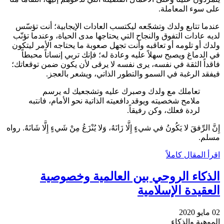
على سوء المعاملة.
عندما تتابع ولدك وتشجّعه ليكتسب العادات الإيجابية؛ أنت تؤسّس
لديه عادات التفوق والنجاح التي يحتاجها مدى الحياة، وعندما تؤنّب
ولدك أو تلومه أو تعاقبه وأنت تجهل صعوبة ما يحتاجه الأمر ليتكون
في الدماغ ويصبح سهلاً عليه وعادة له؛ فإنك تربي إنساناً محبطاً
فاقداً الثقة في نفسه، يرى نفسه لا يرقى لأن يكون ضمن توقعاتك؛
فيفقد الرغبة في السمو والتطور الذاتي، ويشعر بالعجز.
تعاملك مع ولدك وصبرك عليه وتشجعيك له يرسم
ملامح شخصيته ويوقد دافعيته الذاتية نحو الأمام، فانتبه
لردة فعلك، وكن رفيقاً.
إِنَّ الرِّفقَ لا يَكُونُ في شيءٍ إِلَّا زَانَهُ، وَلا يُنْزَعُ مِنْ شَيءٍ إِلَّا شَانَهُ. رواه
مسلم.
اقرأ المقال كاملاً
الذكاء الروحي بين العالمية وخصوصية
العقيدة الإسلامية
02 مايو 2020
الموهبة والذكاء