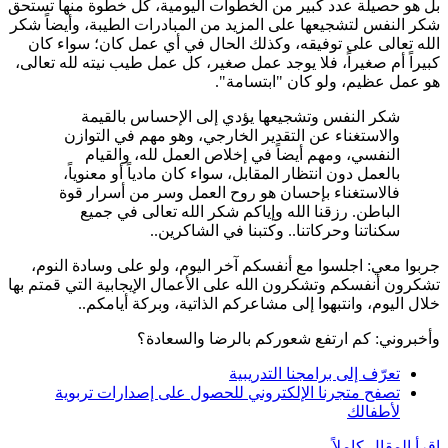
بل هو حصيلة عدد كبير من الخطوات اليومية، كل خطوة منها تستحق
شكر النفس لتشجيعها على المزيد من المبادرات الطيبة، وأيضاً شكر
الله تعالى على توفيقه، وكذلك الحال في أي عمل كان؛ سواء كان
كبيراً أم صغيراً، فلا يوجد عمل صغير، كل عمل طيب نيته لله تعالى،
هو عمل عظيم، ولو كان "ابتسامة".
شكر النفس وتشجيعها يؤدي إلى الإحساس بالقيمة
والاستغناء عن التقدير الخارجي، وهو مهم في التوازن
النفسي، ومهم أيضاً في إخلاص العمل لله، والقيام
بالعمل دون انتظار المقابل، سواء كان مادياً أو معنوياً،
فالاستغناء بإحسان هو روح العمل وسر من أسرار قوة
الباطن. رزقنا الله وإياكم شكر الله تعالى في جميع
سكناتنا وحركاتنا.. وكتبنا في الشاكرين..
جربوا معي: اجلسوا مع أنفسكم آخر اليوم، ولو على وسادة النوم،
تشكرون أنفسكم وتشكرون الله على الأعمال الإيجابية التي قمتم بها
خلال اليوم، وانتبهوا إلى مشاعركم الذاتية، وبركة أيامكم..
وأخبروني: كم ارتفع شعوركم بالرضا والسعادة؟
تعرّف إلى برامجنا التدريبية
تصفح متجرنا الإلكتروني للحصول على إصدارات تربوية
لأطفالك
اقرأ المقال كاملاً