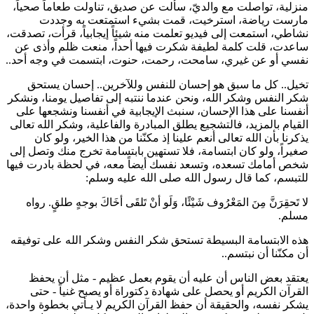
منزلية، تواصلت مع والديّ، سألت عن صديق، تناولت طعاماً صحياً،
مارست رياضة، استرخيت، قمت بشيء استمتعت به وجددت
نشاطي، استمعت إلى فيديو تعلمت منه شيئاً إيجابياً، قرأت، تصدقت،
ساعدت، قلت كلمة لطيفة شكرت فيها أحداً، منعت ظلم وأذى عن
نفسي أو عن غيري، سامحت، رحمت، حنوت، ابتسمت في وجه أحد..
تخيل.. كل ما سبق هو إحسان للنفس وللآخرين.. إحسان يستحق
شكر النفس وشكر الله، ونحن عندما ننتبه إلى تفاصيل يومنا، ونشكر
أنفسنا على هذا الإحسان، سنبث الإيجابية في أنفسنا ونشجعها على
القيام بالمزيد، فالتشجيع يطلق المبادرة والفاعلية، وشكر الله تعالى
يذكرنا بأن الله تعالى أنعم علينا إذ مكنّنا من هذا الخير، ولو كان
صغيراً، ولو كان ابتسامة، فلا تستهين بابتسامة تخرج منك وتصل إلى
شخص أمامك تسعده، وتسعد نفسك أيضاً معه، في لحظة بادرت فيها
للتبسم، كما قال رسول الله صلى الله عليه وسلم:
لا تَحقِرَنَّ مِنَ المَعْرُوف شَيْئًا، وَلَو أنْ تَلقَى أخَاكَ بوجهٍ طلقٍ. رواه
مسلم.
هذه الابتسامة البسيطة تستحق شكر النفس وشكر الله على توفيقه
أن مكنّنا أن نبتسم..
يعتقد بعض الناس أن عليه أن يقوم بعمل عظيم - مثل أن يحفظ
القرآن الكريم أو يحصل على شهادة دكتوراة أو يصبح غنياً - حتى
يشكر نفسه، والحقيقة أن حفظ القرآن الكريم لا يـأتي بخطوة واحدة،