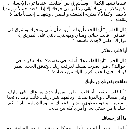
عندما تشهد الكمال.. وسأشرق بين أضلعك.. عندما ترى الإحسان..
لكن تذكر.. بـأني لا أبقى ولا أقر في جوفك إلا إذا.. ذقت جمالاً سرمدياً
لا ينفد.. وكمالاً لا يعتريه الضعف والنقص.. وشهدت إحساناً دائماً لا
ينقطع"..
قال القلب: " أيها الحب أريدك.. أريدك أن تأتي وتتحرك وتشرق في
أعماقي.. فأنت حياتي ومناي ومهجتي.. دلني على الطريق إلى
قرارك.. دلني لأجدك فأسعد.."
أيا قلب.. تفكر
قال الحب: "أيها القلب هلا تأملت في نفسك؟.. هلا تفكرت في
أحوالك؟.. فلو أبصرت نفسك لعرفت ربك.. وتدفق الحب.. يغمر
كيانك.. فإن الحب أقرب إليك من نبضاتك!.."
تعلقت بقدرتك ورعايتك
" أيا قلب...تيقظ...أيا قلب.. تعلق.. بمن أوجدك ويرعاك.. في نهارك
وفي مساك.. وبالقوة يمدك.. وبالفهم ينير دربك.. فأنت بإمداده تحيا
وتستمر .. وبدونه تطوى وتندثر.. فحياتك به.. ومآلك إليه.. ياه !.. كم
أحبك يا من حياتي به.. وأمري كله بين يديه..
ما ألذ إحسانك
أيا قلب.. تنبه.. أيا قلب.. تأمل.. مع كل شربة ماء تروي الضلوع.. وفي