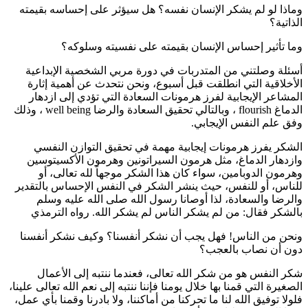
وماذا لو لم يشكر الإنسان نفسه؟ هل سيؤثر على إحساسه بقيمته
الذاتية؟
وما تأثير إحساس الإنسان بقيمته على نفسيته وسلوكه؟
أسئلة وصلتني من المتدربات في دورة مربي الشخصية الإبداعية
الأخلاقية التي انطلقت قبل أسبوع، ونحن نتحدث عن أهمية إثارة
المشاعر الإيجابية لفرز هرمونات السعادة التي تؤدي إلى ازدهار
الدماغ flourish ، وبالتالي تحقيق السعادة والرضا well being ، وذلك
وفق علم النفس الإيجابي.
الشكر يفرز هرمونات إيجابية مهمة في تحقيق التوازن النفسي
وازدهار الدماغ، مثل هرمون السيراتونين وهرمون الأكسيتوسين
وهرمون الدوبامين، سواء كان هذا الشكر موجهاً لله تعالى، أو
للناس، أو للنفس، حيث ينشر الشكر في النفس الإحساس بالتقدير
والرضا والسعادة، لذا أوصانا رسول الله صلى الله عليه وسلم
بالشكر فقال: من لم يشكر الناس لم يشكر الله. رواه الترمذي
ونحن من الناس! فهل يجب أن نشكر أنفسنا؟ وكيف نشكر أنفسنا
دون أن نصاب بالعجب؟
شكر النفس هو من شكر الله تعالى، فعندما ننتبه إلى الأعمال
الصغيرة التي قمنا بها خلال يومنا فإننا ننتبه إلى نعم الله تعالى علينا،
فلولا توفيق الله لنا ما تحركنا من أماكننا، ولا بادرنا وقمنا بأي عمل،