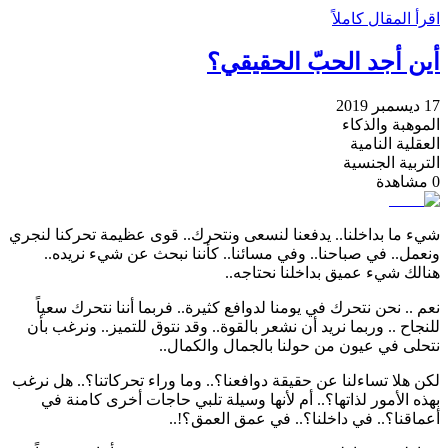
اقرأ المقال كاملاً
أين أجد الحبّ الحقيقي؟
17 ديسمبر 2019
الموهبة والذكاء
العقلية النامية
التربية الجنسية
0
مشاهدة
شيء ما بداخلنا.. يدفعنا لنسعى ونتحرك.. قوى عظيمة تحركنا لنجري
ونعمل.. في صباحنا.. وفي مسائنا.. كأننا نبحث عن شيء نريده..
هنالك شيء عميق بداخلنا نحتاجه..
نعم .. نحن نتحرك في يومنا لدوافع كثيرة.. فربما أننا نتحرك سعياً
للنجاح .. وربما نريد أن نشعر بالقوة.. وقد نتوق للتميز.. ونرغب بأن
نتحلى في عيون من حولنا بالجمال والكمال..
لكن هلا تساءلنا عن حقيقة دوافعنا؟.. وما وراء تحركاتنا؟.. هل نرغب
بهذه الأمور لذاتها؟.. أم لأنها وسيلة تلبي حاجات أخرى كامنة في
أعماقنا؟.. في داخلنا؟.. في عمق العمق؟!..