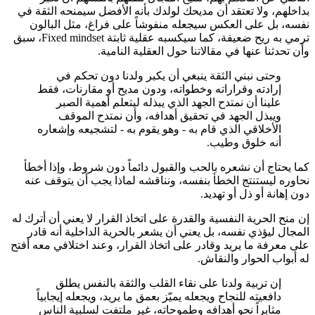
بداخلهم، ولا تعتقد أن مديحك لولدك بأنه الأفضل سيمنحه الثقة في
نفسه، بل على العكس سيجعله منفوشاً على فراغ، مثل البالون
ترمي به ريح ضعيفة، كما سيكسبه عقلية ثابتة Fixed mindset، سبق
وأن تحدثنا عنها في مقالاتنا حول العقلية النامية.
وحتى نبني الثقة ينبغي أن يكبر ولدنا دون تحكم في
إرادته وقراراته وخطواته، ودون مديح أو مقارنات، فقط
علينا أن نمتدح الجهد الذي يبذله ليتعلم أهمية الصبر
ويبذل الجهد في تحقيق أهدافه، وأن نمتدح الموقف
الأخلاقي الذي قام به - وهو يقوم به - لتشجيعه وإشعاره
أنه خلوق وطيب.
كما يحتاج أن نشعره بالحب والقبول دائماً دون شروط، وإذا أخطأ
نحاوره ليستنتج الخطأ بنفسه، ونناقشه لماذا يجب أن يتوقف عنه
دون إهانة أو ذل أو تهديد.
إن منح الحرية النفسية والقدرة على اتخاذ القرار لا يعني أن أترك له
المجال ليؤذي نفسه، بل يعني أن يشعر بالحرية الداخلية أنه قادر
على معرفة ما يريد وقادر على اتخاذ القرار، وعند اختلافي معه أفتح
له أبواب الحوار والنقاش.
إن تربية ولدنا على نقاء القلب والثقة بالنفس يطلق
دافعيته للنجاح ويجعله يميّز بعمق ما يريد، ويجعله إيجابياً
مثابراً نحو أهدافه وطموحاته، غير ملتفت لسلبية الناس