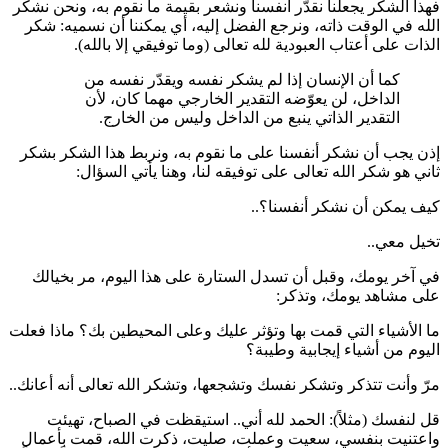
فهذا الشكر يجعلنا نقدّر أنفسنا ونشعر بقيمة ما نقوم به، ونحن نشكر
الله في الوقت ذاته، ونرجع الفضل إليه، أي يمكننا أن نسميه: شكر
الذات على أعتاب العبودية لله تعالى (وما توفيقي إلا بالله).
كما أن الإنسان إذا لم يشكر نفسه ويقدّر نفسه من
الداخل، لن يعوّضه التقدير الخارجي مهما كان، لأن
التقدير الذاتي ينبع من الداخل وليس من الخارج.
إذن يجب أن نشكر أنفسنا على ما نقوم به، ونربط هذا الشكر بشكر
ثاني هو شكر الله تعالى على توفيقه لنا، وهنا يأتي السؤال:
كيف يمكن أن نشكر أنفسنا؟..
تخيل معي..
في آخر يومك، وقبل أن تسدل الستارة على هذا اليوم، مر بخيالك
على مشاهد يومك، وتذكر:
ما الأشياء التي قمت بها وتؤثر عليك وعلى المحيطين بك؟ ماذا فعلت
اليوم من أشياء إيجابية وطيبة؟
مرّ وأنت تتذكر وتشكر نفسك وتشجعها، وتشكر الله تعالى أنه أعانك..
قل لنفسك (مثلاً): الحمد لله أني.. استيقظت في الصباح، تهيئت
واعتنيت بنفسي، سعيت وعملت، صليت، ذكرت الله، قمت بأعمال