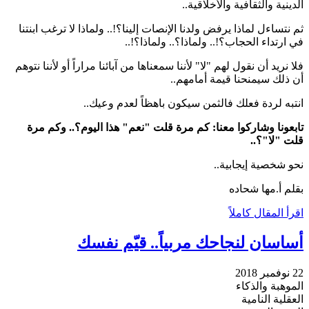
الدينية والثقافية والأخلاقية..
ثم نتساءل لماذا يرفض ولدنا الإنصات إلينا؟!.. ولماذا لا ترغب ابنتنا
في ارتداء الحجاب؟!.. ولماذا؟.. ولماذا؟!..
فلا نريد أن نقول لهم "لا" لأننا سمعناها من آبائنا مراراً أو لأننا نتوهم
أن ذلك سيمنحنا قيمة أمامهم..
انتبه لردة فعلك فالثمن سيكون باهظاً لعدم وعيك..
تابعونا وشاركوا معنا: كم مرة قلت "نعم" هذا اليوم؟.. وكم مرة
قلت "لا"؟..
نحو شخصية إيجابية..
بقلم أ.مها شحاده
اقرأ المقال كاملاً
أساسان لنجاحك مربياً.. قيّم نفسك
22 نوفمبر 2018
الموهبة والذكاء
العقلية النامية