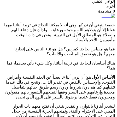
الوعي الذهني
أخرى
0
مشاهدة
حقيقة ينبغي أن ندركها وهي أنه لا يمكننا النجاح في تربية أبنائنا مهما
فعلنا إلا أن يتولاهم الله برحمته ورعايته.. ولذلك فإن دعاءنا لهم
بالصلاح هو المنطلق الأول في التربية.. ونحن في ذات الوقت
مأمورون بالأخذ بالأسباب..
فما هو مقياس نجاحنا كمربين؟ هل هو ثناء الناس على إنجازنا
معهم؟ هل هو تحقيق المناصب والألقاب؟
هناك أساسان لنجاحنا في تربية أبنائنا، وكل شيء يأتي بعدهما، فما
هما؟
الأساس الأول
هو: أن نربي أبناءنا بعيداً عن العقد النفسية وأمراض
القلوب، والإحساس بالنقص في تقدير الذات، وننجح في ذلك عندما
نتقبلهم كما هم دون شروط ودون رسم طريق حياتهم بتفاصيل
محددة وإرغامهم على السير وفقها لنمنحهم الشعور بأنهم مقبولون
ومحبوبون فقط عندما يرضوننا بالسير على النهج الذي نحدده.
ليشعر أبناؤنا بالتوازن والتقدير ينبغي أن نفتح معهم باب الحوار
المبني على الاحترام والثقة، ونمنحهم الحرية النفسية من خلال
التخلي عن التحكم بهم، لنتيح المجال لثقتهم بأنفسهم أن تكبر