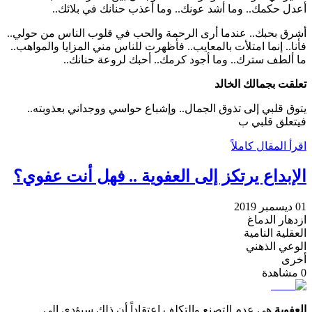
أعدل حكمك.. وما أشد عونك.. وما أعذب حنانك في بلائك..
أشرق بحبك.. عندما أرى الرحمة والحب في قلوب الناس من حولي..
فأنا.. إنما امتلأت بالمعايب.. فأظهرت للناس مني المزايا والمواهب..
ما ألطف سترك.. وما أجود كرمك.. أحبك لروعة حنانك..
تعلقت بجمالك الخالد
يتوق قلبي إلى تذوق الجمال.. وإشباع حواسي ووجداني بعذوبته..
فيتعلق قلبي ب
اقرأ المقال كاملاً
الإبداع يرتكز إلى العفوية .. فهل أنت عفوي؟
01 ديسمبر 2019
ازدهار الدماغ
العقلية النامية
الوعي الذهني
أخرى
0
مشاهدة
العفوية
هي عدم التصنع والتكلف اعتقاداً أن ذلك سيؤدي إلى