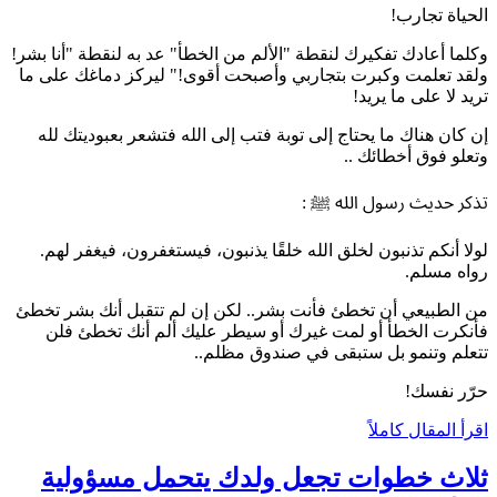
الحياة تجارب!
وكلما أعادك تفكيرك لنقطة "الألم من الخطأ" عد به لنقطة "أنا بشر!
ولقد تعلمت وكبرت بتجاربي وأصبحت أقوى!" ليركز دماغك على ما
تريد لا على ما يريد!
إن كان هناك ما يحتاج إلى توبة فتب إلى الله فتشعر بعبوديتك لله
وتعلو فوق أخطائك ..
تذكر حديث رسول الله ﷺ :
لولا أنكم تذنبون لخلق الله خلقًا يذنبون، فيستغفرون، فيغفر لهم.
رواه مسلم.
من الطبيعي أن تخطئ فأنت بشر.. لكن إن لم تتقبل أنك بشر تخطئ
فأنكرت الخطأ أو لمت غيرك أو سيطر عليك ألم أنك تخطئ فلن
تتعلم وتنمو بل ستبقى في صندوق مظلم..
حرّر نفسك!
اقرأ المقال كاملاً
ثلاث خطوات تجعل ولدك يتحمل مسؤولية