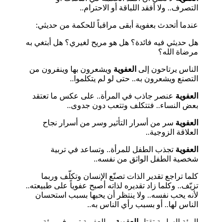
التصرف.. ولا أفقد اللباقة أو الاحترام..
عندما أتحدث بعفوية أبقى مراقباً للحكمة من حديثي:
هل حديثي فيه فائدة؟ هل هو مريح لغيري؟ هل أبتغي به
مرضاة الله؟
الناس يرتاحون إلى
العفوية
ويشعرون بها وينفرون من
التصنع ويشعرون به.. حتى لو لم يتكلموا..
العفوية
عنصر جاذب في المرأة.. على عكس ما تعتقد
بعض النساء.. فتتكلف وتتعب دون جدوى..
العفوية
سر من أسرار التأثير وسر من أسرار نجاح
العلاقة الزوجية..
العفوية
تجذب الطفل للمرأة.. وتساعد في تربية
شخصية الطفل الواثق من نفسه..
كلما تراجع تقدير الذات تصنّع الإنسان وتكلّف وربما
تزيّف.. وكلما زاد تقديره لذاته أصبح عفوياً على طبيعته..
لأنه يحب نفسه.. ولا ينتظر أن يحبها بسبب استحسان
الناس لها.. أو بسبب رأي الناس به..
البيئة السلبية تقتل
العفوية
.. والعفوية تربو في بيئة