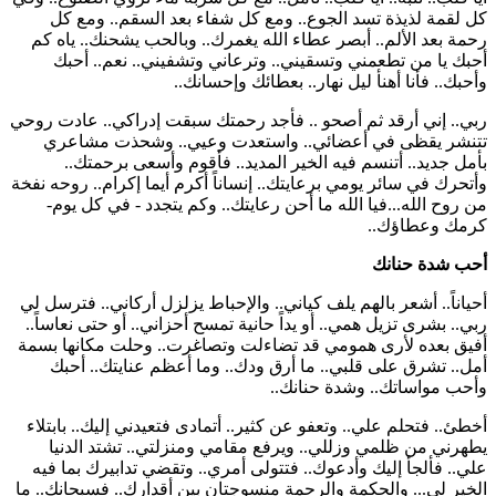
كل لقمة لذيذة تسد الجوع.. ومع كل شفاء بعد السقم.. ومع كل
رحمة بعد الألم.. أبصر عطاء الله يغمرك.. وبالحب يشحنك.. ياه كم
أحبك يا من تطعمني وتسقيني.. وترعاني وتشفيني.. نعم.. أحبك
وأحبك.. فأنا أهنأ ليل نهار.. بعطائك وإحسانك..
ربي.. إني أرقد ثم أصحو .. فأجد رحمتك سبقت إدراكي.. عادت روحي
تتنشر يقظى في أعضائي.. واستعدت وعيي.. وشحذت مشاعري
بأمل جديد.. أتنسم فيه الخير المديد.. فأقوم وأسعى برحمتك..
وأتحرك في سائر يومي برعايتك.. إنساناً أكرم أيما إكرام.. روحه نفخة
من روح الله...فيا الله ما أحن رعايتك.. وكم يتجدد - في كل يوم-
كرمك وعطاؤك..
أحب شدة حنانك
أحياناً.. أشعر بالهم يلف كياني.. والإحباط يزلزل أركاني.. فترسل لي
ربي.. بشرى تزيل همي.. أو يداً حانية تمسح أحزاني.. أو حتى نعاساً..
أفيق بعده لأرى همومي قد تضاءلت وتصاغرت.. وحلت مكانها بسمة
أمل.. تشرق على قلبي.. ما أرق ودك.. وما أعظم عنايتك.. أحبك
وأحب مواساتك.. وشدة حنانك..
أخطئ.. فتحلم علي.. وتعفو عن كثير.. أتمادى فتعيدني إليك.. بابتلاء
يطهرني من ظلمي وزللي.. ويرفع مقامي ومنزلتي.. تشتد الدنيا
علي.. فألجأ إليك وأدعوك.. فتتولى أمري.. وتقضي تدابيرك بما فيه
الخير لي... والحكمة والرحمة منسوجتان بين أقدارك.. فسبحانك.. ما