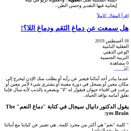
إيجابية فيها التقدير وحسن الظن..
اقرأ المقال كاملاً
هل سمعت عن دماغ النَعَم ودماغ اللا؟!
18 أغسطس 2019
العقلية النامية
الوعي الذهني
التربية الجنسية
0
مشاهدة
عندما يبادر أحد أبنائنا فيعبر عن رأيه أو يطلب منك الإذن ليخرج إلى
مكان معين أو يسجل في دورة معينة أو يشتري شيء لأمر معين أو
يرغب في اقتناء حيوان فنقول له "لا" ونشعره بالذنب لأنه سأل فإننا
نغلق أمامه نوافذ الحياة..
يقول الدكتور دانيال سيجال في كتابة "دماغ النعم" The
yes Brain:
" كلمة "نعم" هي أكثر من مجرد كلمة.. هي تعبير عن كياننا مع أبنائنا
وعن طريقة التواصل..