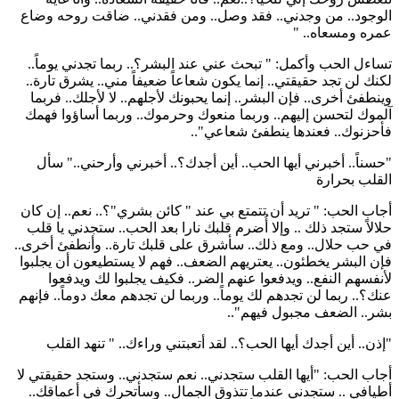
الوجود.. من وجدني.. فقد وصل.. ومن فقدني.. ضاقت روحه وضاع
عمره ومسعاه.. "
تساءل الحب وأكمل: " تبحث عني عند البشر؟.. ربما تجدني يوماً..
لكنك لن تجد حقيقتي.. إنما يكون شعاعاً ضعيفاً مني.. يشرق تارة..
وينطفئ أخرى.. فإن البشر.. إنما يحبونك لأجلهم.. لا لأجلك.. فربما
آلموك لتحسن إليهم.. وربما منعوك وحرموك.. وربما أساؤوا فهمك
فأحزنوك.. فعندها ينطفئ شعاعي"..
"حسناً.. أخبرني أيها الحب.. أين أجدك؟.. أخبرني وأرحني.." سأل
القلب بحرارة
أجاب الحب: " تريد أن تتمتع بي عند " كائن بشري"؟.. نعم.. إن كان
حلالاً ستجد ذلك .. وإلا أُضرم قلبك نارا بعد الحب.. ستجدني يا قلب
في حب حلال.. ومع ذلك.. سأشرق على قلبك تارة.. وأنطفئ أخرى..
فإن البشر يخطئون.. يعتريهم الضعف.. فهم لا يستطيعون أن يجلبوا
لأنفسهم النفع.. ويدفعوا عنهم الضر.. فكيف يجلبوا لك ويدفعوا
عنك؟.. ربما لن تجدهم لك يوماً.. وربما لن تجدهم معك دوماً.. فإنهم
بشر.. الضعف مجبول فيهم"..
"إذن.. أين أجدك أيها الحب؟.. لقد أتعبتني وراءك.. " تنهد القلب
أجاب الحب: "أيها القلب ستجدني.. نعم ستجدني.. وستجد حقيقتي لا
أطيافي .. ستجدني عندما تتذوق الجمال.. وسأتحرك في أعماقك..