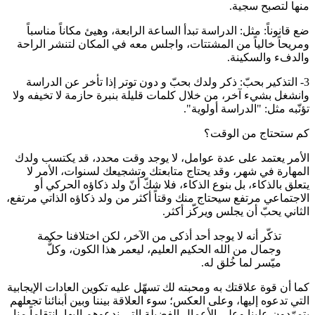
منها لتصبح سجية.
ضع قانوناً: مثل: الدراسة تبدأ الساعة الرابعة، وهيئ مكاناً مناسباً
ومريحاً خالياً من المشتتات، واجلس معه في المكان لتنشر الراحة
والدفء والسكينة.
3- التذكير بحبّ: ذكر ولدك بحبّ و دون توتر إذا تأخر عن الدراسة
وانشغل بشيء آخر، من خلال كلمات قليلة بنبرة حازمة لا تخيفه ولا
تؤنّبه مثل: "الدراسة أولوية".
كم ستحتاج من الوقت؟
الأمر يعتمد على عدة عوامل، لا يوجد وقت محدد، قد يكتسب ولدك
المهارة في شهر، وقد يحتاج متابعتك وتشجيعك لسنوات، الأمر لا
يتعلق بالذكاء، بل بنوع الذكاء، فلا شكّ أنّ ولد ذكاؤه الحركي أو
الاجتماعي مرتفع سيحتاج منك وقتاً أكثر من ولد ذكاؤه الذاتي مرتفع،
الثاني يحبّ أن يجلس ويركّز أكثر.
تذكّر أنه لا يوجد أحد أذكى من الآخر، لكن اختلافنا حكمة
وجمال من الله الحكيم العليم، ليعمر هذا الكون، وكلٌّ
ميّسر لما خُلق له.
كما أن قوة علاقتك به ومحبته لك تسهّل عليه تكوين العادات الإيجابية
التي تدعوه إليها، وعلى العكس؛ سوء العلاقة بيننا وبين أبنائنا تجعلهم
يتمرّدون علينا وعلى الأعمال الفضيلة التي ندعوهم إليها، انتقاماً منا