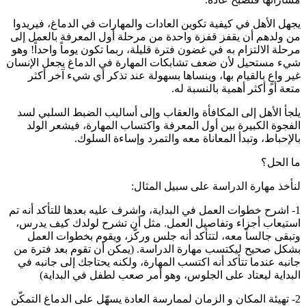
يجهل الأهل في كيفية تكوين العادات والمهارات في الدماغ، فيريدوا
من ولدهم أن يقفز قفزة واحدة من مرحلة أول المعرفة بالعمل إلى
مرحلة الالتزام به في غضون فترة قليلة، ربما تكون يوماً واحداً! وهو
شيء مستحيل لأن ضعف تشابكات المهارة في الدماغ يجعل الإنسان
غير واعٍ بالقيام بها، وينساها بسهولة عند تذكر أي شيء آخر أكثر
متعة أو أكثر أهمية بالنسبة له.
يلجأ الأهل إلى المكافأة والعقاب وإلى أساليب الضبط السلبي لسد
الفجوة الكبيرة بين أول المعرفة واكتساب المهارة، فيشعر الولد
بالإحباط، وتبدأ المعاناة معه والتمرد وإساءة السلوك.
ما الحل؟
لنأخذ مهارة الدراسة على سبيل المثال:
1- اشرح خطوات العمل في البداية، واشرف عليه بعدها للتأكد أنه تم
استيعاب أجزاء وتفاصيل العمل. مثل أن تشرح لولدك كيف يدرس،
وتبقى جالساً معه، لتتأكد أنه جلس وركّز، ويقوم بخطوات العمل
بشكل صحيح ليكتسب مهارة الدراسة. (يمكن أن تقوم بعد فترة من
جانبه عندما تتأكد أنه اكتسب المهارة، ولكنه يحتاجك إلى جانبه في
البداية ليعتاد على الجلوس، وهو أمر صعب لطفل في البداية)
2- تهيئة المكان و الزمان لممارسة العادة يسهّل على الدماغ التمكّن