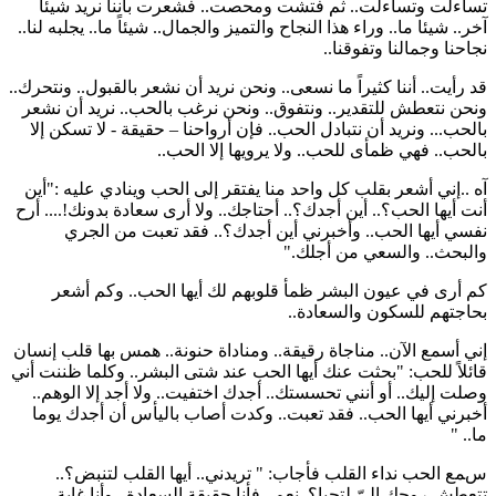
تساءلت وتساءلت.. ثم فتشت ومحصت.. فشعرت بأننا نريد شيئاً
آخر.. شيئا ما.. وراء هذا النجاح والتميز والجمال.. شيئاً ما.. يجلبه لنا..
نجاحنا وجمالنا وتفوقنا..
قد رأيت.. أننا كثيراً ما نسعى.. ونحن نريد أن نشعر بالقبول.. ونتحرك..
ونحن نتعطش للتقدير.. ونتفوق.. ونحن نرغب بالحب.. نريد أن نشعر
بالحب... ونريد أن نتبادل الحب.. فإن أرواحنا
– حقيقة - لا تسكن إلا
بالحب.. فهي ظمأى للحب.. ولا يرويها إلا الحب..
آه ..إني أشعر بقلب كل واحد منا يفتقر إلى الحب وينادي عليه :"أين
أنت أيها الحب؟.. أين أجدك؟.. أحتاجك.. ولا أرى سعادة بدونك!.... أرح
نفسي أيها الحب.. وأخبرني أين أجدك؟.. فقد تعبت من الجري
والبحث.. والسعي من أجلك."
كم أرى في عيون البشر ظمأ قلوبهم لك أيها الحب.. وكم أشعر
بحاجتهم للسكون والسعادة..
إني أسمع الآن.. مناجاة رقيقة.. ومناداة حنونة.. همس بها قلب إنسان
قائلاً للحب: "بحثت عنك أيها الحب عند شتى البشر.. وكلما ظننت أني
وصلت إليك.. أو أنني تحسستك.. أجدك اختفيت.. ولا أجد إلا الوهم..
أخبرني أيها الحب.. فقد تعبت.. وكدت أصاب باليأس أن أجدك يوما
ما.. "
سمع الحب نداء القلب فأجاب: " تريدني.. أيها القلب لتنبض؟..
تتعطش روحك إليّ لتحيا؟..نعم.. فأنا حقيقة السعادة.. وأنا غاية