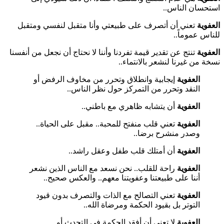
استحسان الناس..
العفوية
تعني أن أتصرف على طبيعتي وأنا متقبل لنفسي ومتقبل
للناس عموماً..
العفوية
تنتج عن تقدير قيمة تفردنا وأننا لا نحتاج أن نجعل من أنفسنا
نسخة من غيرنا لنشعر بالانتماء..
العفوية
إيجابية وانطلاق وتحرر من مخاوف الرفض أو
النقد وتحرر من التمركز حول نظر الناس..
العفوية
أن يتشابه ظاهري مع باطني..
العفوية
تعني قلب منفتح للمحبة.. مقبل على الحياة..
وصدر منشرح برضا..
العفوية
أن أمتلك قلب طفل وعقل راشد..
العفوية
راحة للقلب.. نحن نسعد مع الناس الذين نشعر
أننا على طبيعتنا وعفويتنا معهم.. والعكس صحيح..
العفوية
تعني التصالح مع الذات والتصرف بدون قيود
التوتر بل بقيود الحكمة ومرضاة الله..
العفوية
لا تعني أن أفقد الحكمة في التحدث أو