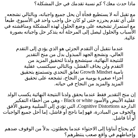
ماذا حدث معك؟ كم نسبة تقدمك في حل المشكلة؟
مع تقبل أنه لا يستطيع فجأة أن يحل جميع واجباته، وبالتالي نشجعه
على أي تقدم يحرزه حتى لو كان حل واجب واحد في الأسبوع، طبعاً
مع استمرار تشجيعه على وضع الحلول لهذه المشكلة ومناقشته في
الأسباب والحلول ليصل إلى المرحلة أنه يتذكر حل واجباته بصورة
عالية.
عندما نتقبل أن التقدم الجزئي هو الذي يؤدي إلى التقدم
العالي، ونشجع الجهد المبذول بدل من منح التقدير
للنتيجة النهائية، سيتشجع ولدنا لتحقيق المزيد من
التقدم ولن يخاف الفشل، وبالتالي سيكتسب عقلية
نامية Growth Mindset تعانق التحدي وتستمتع بتحقيق
أجزاء صغيرة يومية من النجاح، تشجعه على تحقيق
المزيد والمزيد من النجاح في حياته.
إن منح التقدير فقط عندما يحقق ولدنا النتيجة النهائية يكسب الولد
عقلية الأبيض والأسود Black or white - وهي من أخطاء التفكير
الدارجة Cognitive Distortions، التي تؤدي إلى السلبية وضيق الأفق
والخوف من المبادرة، فهو إما ناجح أو فاشل، إما أحل جميع الواجبات
أو أنا فاشل.
كم يحتاج أبناؤنا إلى الاحتواء عندما يخطئون، بدلاً من الوقوف ضدهم
وإحباطهم في واقع صعب ينتظرهم؟