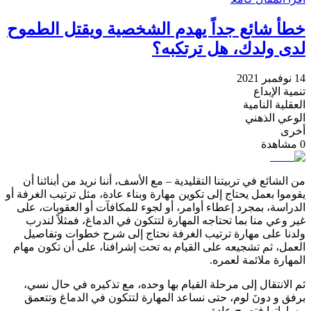
خطأ شائع جداً يهدم الشخصية ويقتل الطموح
لدى ولدك، هل ترتكبه؟
14 نوفمبر 2021
تنمية الإبداع
العقلية النامية
الوعي الذهني
أخرى
0
مشاهدة
من الشائع في تربيتنا التقليدية – مع الأسف، أننا نريد من أبنائنا أن
يقوموا بعمل يحتاج إلى تكوين مهارة وبناء عادة، مثل ترتيب الغرفة أو
الدراسة، بمجرد إعطاء أوامر، أو لجوء للمكافآت أو العقوبات، على
غير وعي منا بما تحتاجه المهارة لتتكون في الدماغ، فمثلاً لندرب
ولدنا على مهارة ترتيب الغرفة نحتاج إلى شرح خطوات وتفاصيل
العمل، ثم تشجيعه على القيام به تحت إشرافنا، على أن تكون مهام
المهارة ملائمة لعمره.
ثم الانتقال إلى مرحلة القيام بها وحده، مع تذكيره في حال نسي،
برفق و دونَ لوم، حتى نساعد المهارة لتتكون في الدماغ وتتعمق
مساراتها فتصبح عادة.